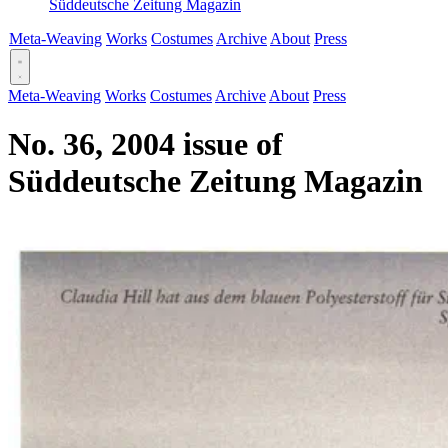
Süddeutsche Zeitung Magazin
Meta-Weaving
Works
Costumes
Archive
About
Press
Meta-Weaving
Works
Costumes
Archive
About
Press
No. 36, 2004 issue of
Süddeutsche Zeitung Magazin